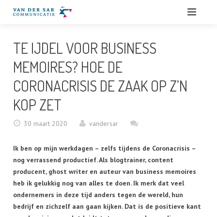
HOME
TE IJDEL VOOR BUSINESS
OVER ONS
MEMOIRES? HOE DE
DIENSTEN
CORONACRISIS DE ZAAK OP Z’N
KOP ZET
QUOTES
30 maart 2020
vandersar
PORTFOLIO
Ik ben op mijn werkdagen – zelfs tijdens de Coronacrisis –
BLOG
nog verrassend productief. Als blogtrainer, content
CONTACT
producent, ghost writer en auteur van business memoires
heb ik gelukkig nog van alles te doen. Ik merk dat veel
ondernemers in deze tijd anders tegen de wereld, hun
bedrijf en zichzelf aan gaan kijken. Dat is de positieve kant