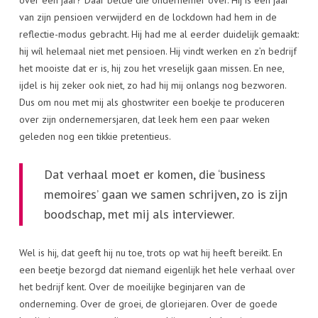
over een jaar? Daar belde die ondernemer over. Hij is een jaar
van zijn pensioen verwijderd en de lockdown had hem in de
reflectie-modus gebracht. Hij had me al eerder duidelijk gemaakt:
hij wíl helemaal niet met pensioen. Hij vindt werken en z’n bedrijf
het mooiste dat er is, hij zou het vreselijk gaan missen. En nee,
ijdel is hij zeker ook niet, zo had hij mij onlangs nog bezworen.
Dus om nou met mij als ghostwriter een boekje te produceren
over zijn ondernemersjaren, dat leek hem een paar weken
geleden nog een tikkie pretentieus.
Dat verhaal moet er komen, die ‘business
memoires’ gaan we samen schrijven, zo is zijn
boodschap, met mij als interviewer.
Wel is hij, dat geeft hij nu toe, trots op wat hij heeft bereikt. En
een beetje bezorgd dat niemand eigenlijk het hele verhaal over
het bedrijf kent. Over de moeilijke beginjaren van de
onderneming. Over de groei, de gloriejaren. Over de goede