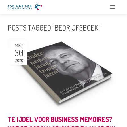
HOME
POSTS TAGGED "BEDRIJFSBOEK"
OVER ONS
MRT
DIENSTEN
30
QUOTES
2020
PORTFOLIO
BLOG
CONTACT
TE IJDEL VOOR BUSINESS MEMOIRES?