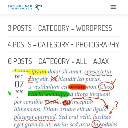
HOME
3 POSTS – CATEGORY = WORDPRESS
OVER ONS
4 POSTS – CATEGORY = PHOTOGRAPHY
DIENSTEN
6 POSTS – CATEGORY = ALL – AJAX
QUOTES
PORTFOLIO
DEC
07
BLOG
2020
CONTACT