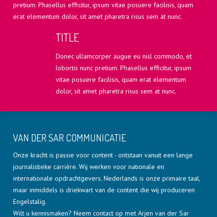
pretium. Phasellus efficitur, ipsum vitae posuere facilisis, quam
erat elementum dolor, sit amet pharetra risus sem at nunc.
TITLE
Donec ullamcorper augue eu nisl commodo, et
lobortis nunc pretium. Phasellus efficitur, ipsum
vitae posuere facilisis, quam erat elementum
dolor, sit amet pharetra risus sem at nunc.
VAN DER SAR COMMUNICATIE
Onze kracht is passie voor content - ontstaan vanuit een lange
journalistieke carrière. Wij werken voor nationale en
internationale opdrachtgevers. Nederlands is onze primaire taal,
maar inmiddels is driekwart van de content die wij produceren
Engelstalig.
Wilt u kennismaken? Neem contact op met Arjen van der Sar