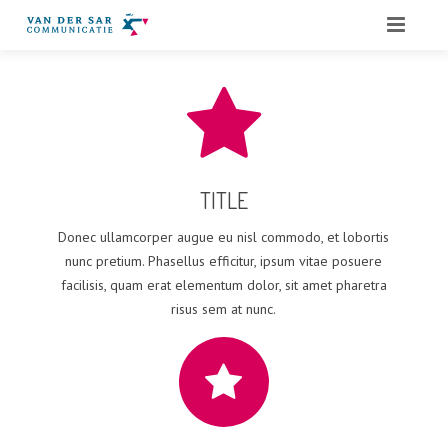
HOME
OVER ONS
DIENSTEN
TITLE
QUOTES
Donec ullamcorper augue eu nisl commodo, et lobortis
PORTFOLIO
nunc pretium. Phasellus efficitur, ipsum vitae posuere
facilisis, quam erat elementum dolor, sit amet pharetra
BLOG
risus sem at nunc.
CONTACT